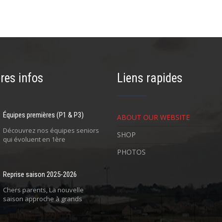
res infos
Liens rapides
Équipes premières (P1 & P3)
ABOUT OUR WEBSITE
Découvrez nos équipes seniors
SHOP
qui évoluent en 1ère
PHOTOS
Reprise saison 2025-2026
Chers parents, La nouvelle
saison approche à grands