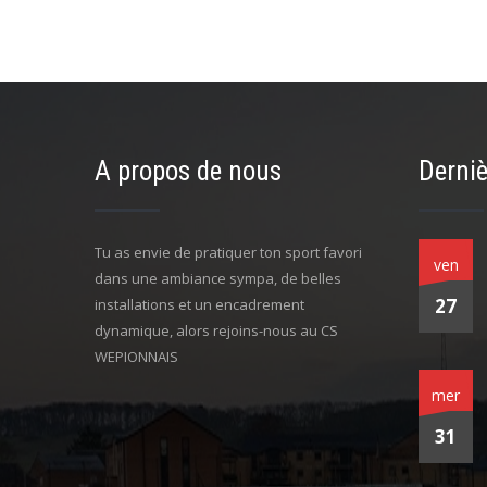
A propos de nous
Derniè
Tu as envie de pratiquer ton sport favori
ven
dans une ambiance sympa, de belles
27
installations et un encadrement
dynamique, alors rejoins-nous au CS
WEPIONNAIS
mer
31