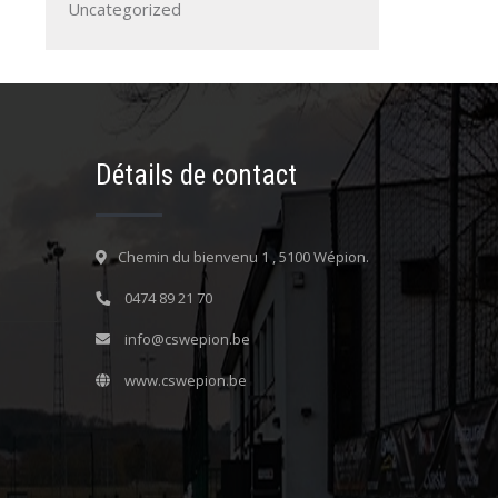
Uncategorized
Détails de contact
Chemin du bienvenu 1 , 5100 Wépion.
0474 89 21 70
info@cswepion.be
www.cswepion.be